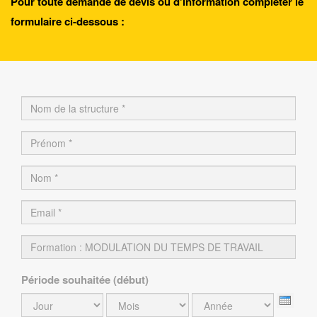
Pour toute demande de devis ou d'information compléter le
formulaire ci-dessous :
Nom de la structure
*
Prénom
*
Nom
*
Email
*
Formation
Période souhaitée (début)
Jour
Mois
Année