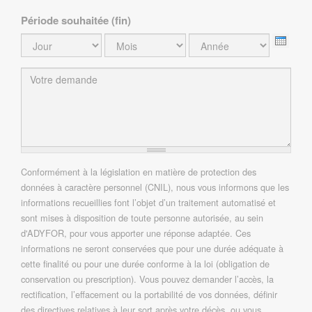
Période souhaitée (fin)
Jour
Mois
Année
Votre demande
Conformément à la législation en matière de protection des
En cliquant sur "Envoyer", je consens au traitement de
données à caractère personnel (CNIL), nous vous informons que les
mes données à caractère personnel
*
informations recueillies font l’objet d’un traitement automatisé et
sont mises à disposition de toute personne autorisée, au sein
d'ADYFOR, pour vous apporter une réponse adaptée. Ces
informations ne seront conservées que pour une durée adéquate à
cette finalité ou pour une durée conforme à la loi (obligation de
conservation ou prescription). Vous pouvez demander l’accès, la
rectification, l’effacement ou la portabilité de vos données, définir
des directives relatives à leur sort après votre décès, ou vous